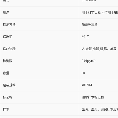
SPS-31851
货号
用途
用于科学实验,不得用于临
检测方法
酶联免疫法
保质期
6个月
适应物种
人,大鼠,小鼠,猴,鸡、羊等
0.01pg/mL~
检测限
90
数量
48T/96T
包装规格
标记物
HRP样本标记物
样本
血清、血浆、组织标本及