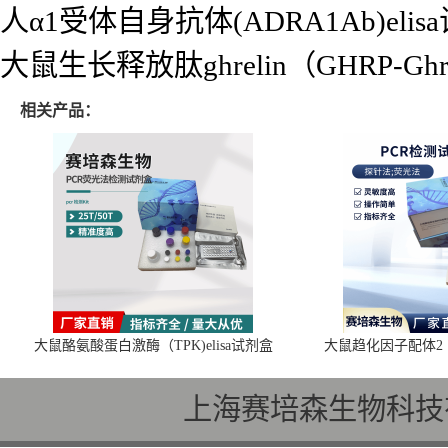
人α1受体自身抗体(ADRA1Ab)elis
大鼠生长释放肽ghrelin（GHRP-Ghrel
相关产品：
大鼠酪氨酸蛋白激酶（TPK)elisa试剂盒
大鼠趋化因子配体2（C
上海赛培森生物科技