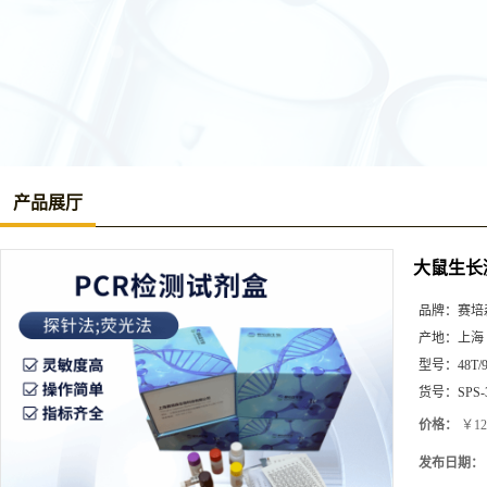
产品展厅
大鼠生长激素
品牌：
赛培
产地：
上海
型号：
48T/
货号：
SPS-
价格：
￥12
发布日期：