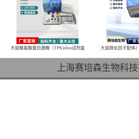
大鼠酪氨酸蛋白激酶（TPK)elisa试剂盒
大鼠趋化因子配体2（C
上海赛培森生物科技