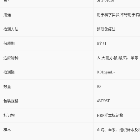
SPS-31850
货号
用途
用于科学实验,不得用于临
检测方法
酶联免疫法
保质期
6个月
适应物种
人,大鼠,小鼠,猴,鸡、羊等
0.01pg/mL~
检测限
90
数量
48T/96T
包装规格
标记物
HRP样本标记物
样本
血清、血浆、组织标本及