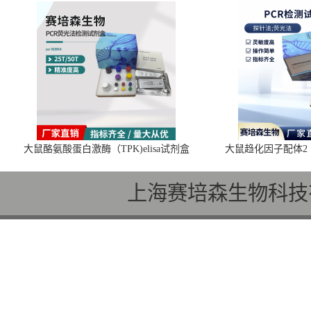
大鼠酪氨酸蛋白激酶（TPK)elisa试剂盒
大鼠趋化因子配体2（C
上海赛培森生物科技