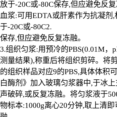
放于-20C或-80C保存,但应避免反
血浆:可用EDTA或肝素作为抗凝剂,标本
于-20C或-80C2.
保存,但应避免反复冻融。
3.组织匀浆:用预冷的PBS(0.01
测量结果),称重后将组织剪碎。将剪
的组织样品对应9的PBS,具体体积
白酶剂》加入玻璃匀浆器中,于冰上
声破碎,或反复冻融。将匀浆液于50
物标本:1000g离心20分钟,取上清
融。