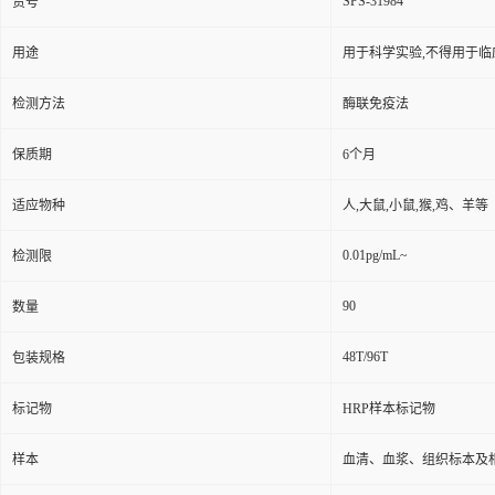
SPS-31984
货号
用途
用于科学实验,不得用于临
检测方法
酶联免疫法
保质期
6个月
适应物种
人,大鼠,小鼠,猴,鸡、羊等
0.01pg/mL~
检测限
90
数量
48T/96T
包装规格
标记物
HRP样本标记物
样本
血清、血浆、组织标本及