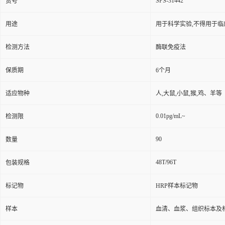
SPS-31442
货号
用途
用于科学实验,不得用于临
检测方法
酶联免疫法
保质期
6个月
适应物种
人,大鼠,小鼠,猴,鸡、羊等
0.01pg/mL~
检测限
90
数量
48T/96T
包装规格
标记物
HRP样本标记物
样本
血清、血浆、组织标本及