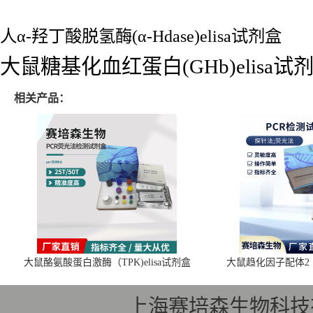
人α-羟丁酸脱氢酶(α-Hdase)elisa试剂盒
大鼠糖基化血红蛋白(GHb)elisa试
相关产品：
大鼠酪氨酸蛋白激酶（TPK)elisa试剂盒
大鼠趋化因子配体2（C
上海赛培森生物科技