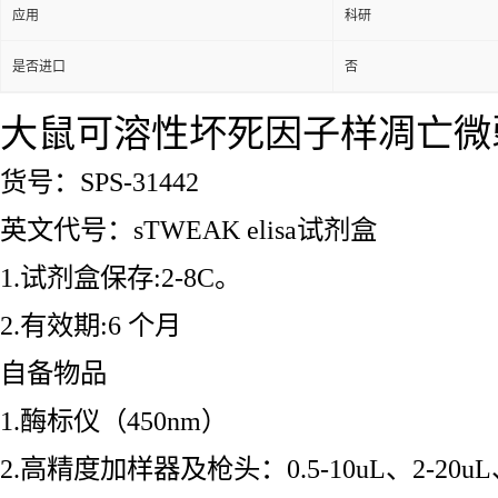
应用
科研
是否进口
否
大鼠可溶性坏死因子样凋亡微弱诱导
货号：SPS-31442
英文代号：sTWEAK elisa试剂盒
1.试剂盒保存:2-8C。
2.有效期:6 个月
自备物品
1.酶标仪（450nm）
2.高精度加样器及枪头：0.5-10uL、2-20uL、2