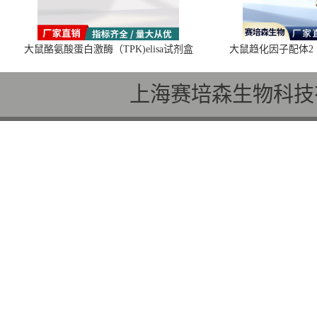
大鼠酪氨酸蛋白激酶（TPK)elisa试剂盒
大鼠趋化因子配体2（C
上海赛培森生物科技