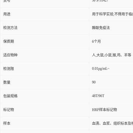
SPS-31427
货号
用途
用于科学实验,不得用于临
检测方法
酶联免疫法
保质期
6个月
适应物种
人,大鼠,小鼠,猴,鸡、羊等
0.01pg/mL~
检测限
90
数量
48T/96T
包装规格
标记物
HRP样本标记物
样本
血清、血浆、组织标本及