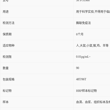
SPS-31986
货号
用途
用于科学实验,不得用于临
检测方法
酶联免疫法
保质期
6个月
适应物种
人,大鼠,小鼠,猴,鸡、羊等
0.01pg/mL~
检测限
90
数量
48T/96T
包装规格
标记物
HRP样本标记物
样本
血清、血浆、组织标本及