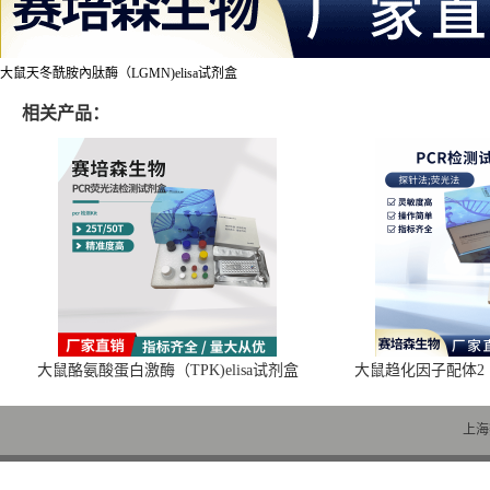
大鼠天冬酰胺內肽酶（LGMN)elisa试剂盒
相关产品：
大鼠酪氨酸蛋白激酶（TPK)elisa试剂盒
大鼠趋化因子配体2（C
上海