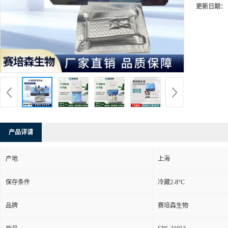
更新日期：
产品详请
产地
上海
保存条件
冷藏2-8°C
品牌
赛培森生物