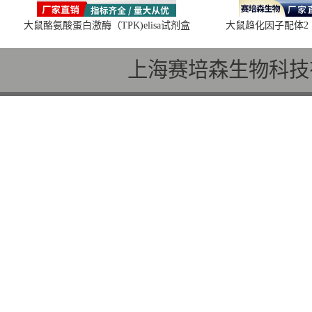
大鼠酪氨酸蛋白激酶（TPK)elisa试剂盒
大鼠趋化因子配体2（C
上海赛培森生物科技