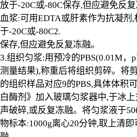
放于-20C或-80C保存,但应避免反
血浆:可用EDTA或肝素作为抗凝剂,标本
于-20C或-80C2.
保存,但应避免反复冻融。
3.组织匀浆:用预冷的PBS(0.01
测量结果),称重后将组织剪碎。将剪
的组织样品对应9的PBS,具体体积
白酶剂》加入玻璃匀浆器中,于冰上
声破碎,或反复冻融。将匀浆液于50
物标本:1000g离心20分钟,取上清
融。