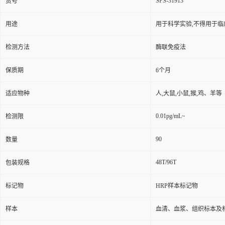
SPS-31913
货号
用途
用于科学实验,不得用于临
检测方法
酶联免疫法
保质期
6个月
适应物种
人,大鼠,小鼠,猴,鸡、羊等
0.01pg/mL~
检测限
90
数量
48T/96T
包装规格
标记物
HRP样本标记物
样本
血清、血浆、组织标本及