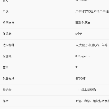
SPS-31892
货号
用途
用于科学实验,不得用于临
检测方法
酶联免疫法
保质期
6个月
适应物种
人,大鼠,小鼠,猴,鸡、羊等
0.01pg/mL~
检测限
90
数量
48T/96T
包装规格
标记物
HRP样本标记物
样本
血清、血浆、组织标本及