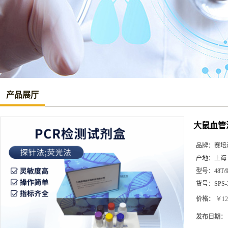
产品展厅
大鼠血管活
品牌：
赛培
产地：
上海
型号：
48T/
货号：
SPS-
价格：
￥12
发布日期：