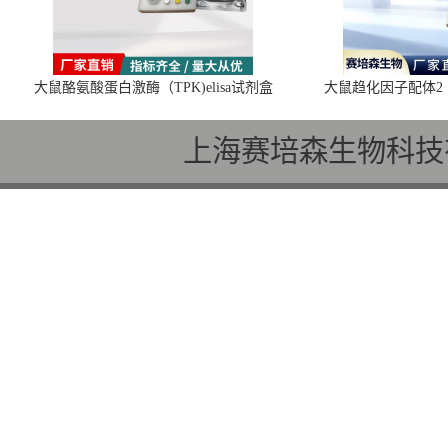
大鼠酪氨酸蛋白激酶（TPK)elisa试剂盒
大鼠趋化因子配体2（C
上海赛培森生物科技