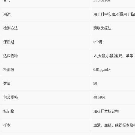
SPS-31900
货号
用途
用于科学实验,不得用于临
检测方法
酶联免疫法
保质期
6个月
适应物种
人,大鼠,小鼠,猴,鸡、羊等
0.01pg/mL~
检测限
90
数量
48T/96T
包装规格
标记物
HRP样本标记物
样本
血清、血浆、组织标本及