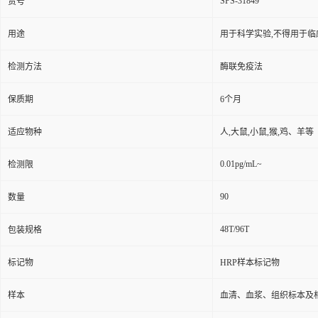
SPS-31849
货号
用途
用于科学实验,不得用于临
检测方法
酶联免疫法
保质期
6个月
适应物种
人,大鼠,小鼠,猴,鸡、羊等
0.01pg/mL~
检测限
90
数量
48T/96T
包装规格
标记物
HRP样本标记物
样本
血清、血浆、组织标本及