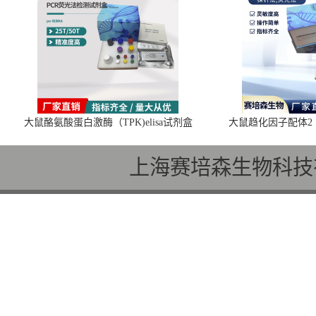
大鼠酪氨酸蛋白激酶（TPK)elisa试剂盒
大鼠趋化因子配体2（C
上海赛培森生物科技