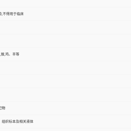
验,不得用于临床
,猴,鸡、羊等
记物
、组织标本及相关液体