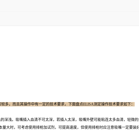
因素较多，而且其操作中有一定的技术要求，下面盘点ELISA测定操作技术要求如下：
色的深浅。吸嘴插入血清不可太深，若插入太深，吸嘴外壁可能粘连太多血清，轻微的
本量大时，可考虑使用排枪加试剂，可提高速度，但使用排枪时应注意吸嘴一定要装