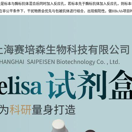
该是标本与酶标抗体混合后同时加入反应孔，若标本先于酶标抗体加入反应孔，则标本
在非公平条件下，干扰物质会优先与包被抗体进行结合，出现假阳性。做HBcAb项