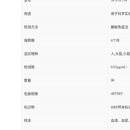
SPS-31714
货号
用途
用于科学实
检测方法
酶联免疫法
保质期
6个月
适应物种
人,大鼠,小鼠
0.01pg/mL~
检测限
90
数量
48T/96T
包装规格
标记物
HRP样本标
样本
血清、血浆