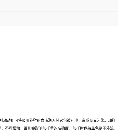
抖动动即可将吸咀外壁的血清溅入其它包被孔中，造成交叉污染。加样
好，不可松动，否则会影响加样量的准确度。加样时保持显色剂不外流，