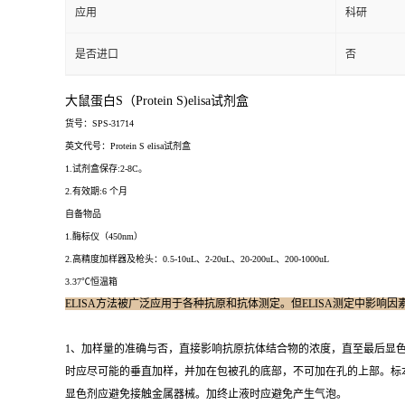
应用
科研
是否进口
否
大鼠蛋白S（Protein S)elisa试剂盒
货号：SPS-31714
英文代号：Protein S elisa试剂盒
1.试剂盒保存:2-8C。
2.有效期:6 个月
自备物品
1.酶标仪（450nm）
2.高精度加样器及枪头：0.5-10uL、2-20uL、20-200uL、200-1000uL
3.37℃恒温箱
ELISA方法被广泛应用于各种抗原和抗体测定。但ELISA测定中影响
1、加样量的准确与否，直接影响抗原抗体结合物的浓度，直至最后显
时应尽可能的垂直加样，并加在包被孔的底部，不可加在孔的上部。标
显色剂应避免接触金属器械。加终止液时应避免产生气泡。