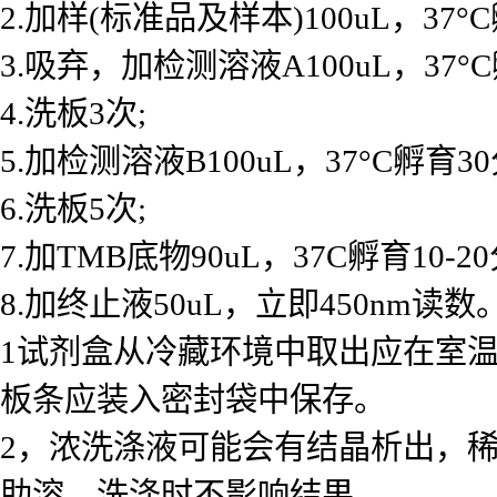
2.加样(标准品及样本)100uL，37°
3.吸弃，加检测溶液A100uL，37°
4.洗板3次;
5.加检测溶液B100uL，37°C孵育30
6.洗板5次;
7.加TMB底物90uL，37C孵育10-2
8.加终止液50uL，立即450nm读数。
1试剂盒从冷藏环境中取出应在室温
板条应装入密封袋中保存。
2，浓洗涤液可能会有结晶析出，
助溶，洗涤时不影响结果。