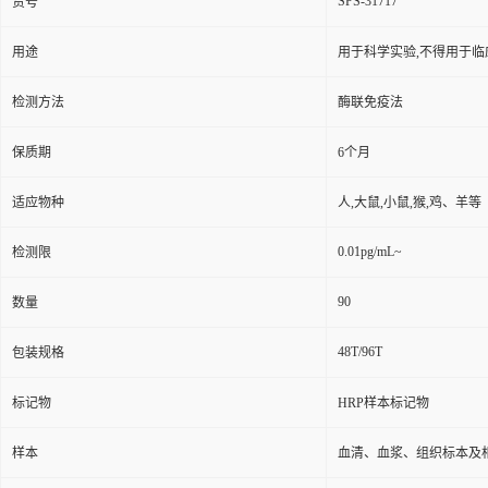
SPS-31717
货号
用途
用于科学实验,不得用于临
检测方法
酶联免疫法
保质期
6个月
适应物种
人,大鼠,小鼠,猴,鸡、羊等
0.01pg/mL~
检测限
90
数量
48T/96T
包装规格
标记物
HRP样本标记物
样本
血清、血浆、组织标本及