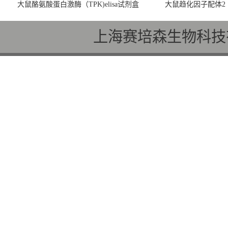
大鼠酪氨酸蛋白激酶（TPK)elisa试剂盒
大鼠趋化因子配体2（C
上海赛培森生物科技