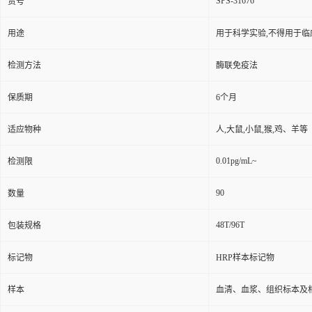
SPS-31676
货号
用途
用于科学实验,不得用于临
检测方法
酶联免疫法
保质期
6个月
适应物种
人,大鼠,小鼠,猴,鸡、羊等
0.01pg/mL~
检测限
90
数量
48T/96T
包装规格
标记物
HRP样本标记物
样本
血清、血浆、组织标本及