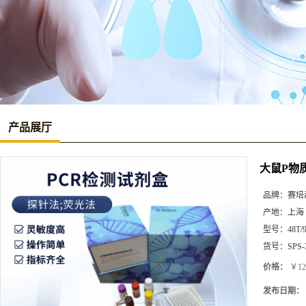
产品展厅
大鼠P物质（
品牌：
赛培
产地：
上海
型号：
48T/
货号：
SPS-
价格：
￥12
发布日期：