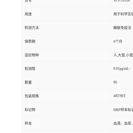
SPS-31658
货号
用途
用于科学实
检测方法
酶联免疫法
保质期
6个月
适应物种
人,大鼠,小鼠
0.01pg/mL~
检测限
90
数量
48T/96T
包装规格
标记物
HRP样本标
样本
血清、血浆