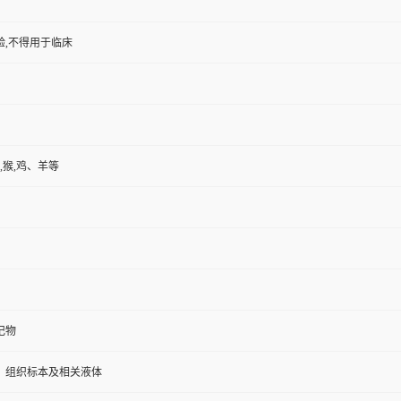
验,不得用于临床
,猴,鸡、羊等
记物
、组织标本及相关液体