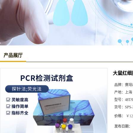
产品展厅
大鼠红细胞
品牌：
赛培
产地：
上海
型号：
48T/
货号：
SPS-
价格：
￥12
发布日期：