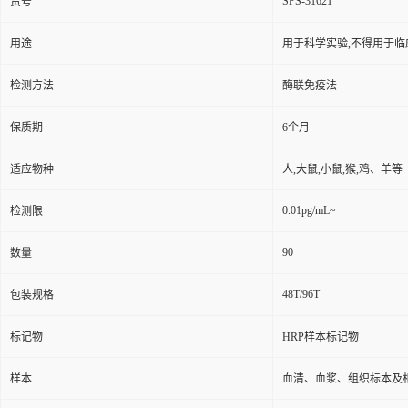
SPS-31621
货号
用途
用于科学实验,不得用于临
检测方法
酶联免疫法
保质期
6个月
适应物种
人,大鼠,小鼠,猴,鸡、羊等
0.01pg/mL~
检测限
90
数量
48T/96T
包装规格
标记物
HRP样本标记物
样本
血清、血浆、组织标本及