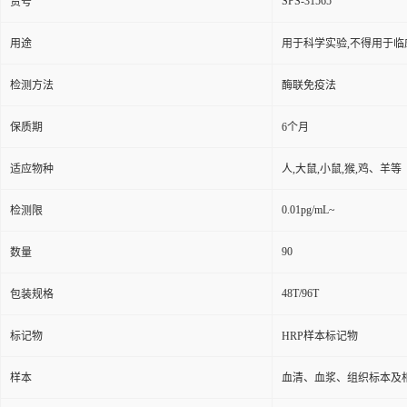
SPS-31565
货号
用途
用于科学实验,不得用于临
检测方法
酶联免疫法
保质期
6个月
适应物种
人,大鼠,小鼠,猴,鸡、羊等
0.01pg/mL~
检测限
90
数量
48T/96T
包装规格
标记物
HRP样本标记物
样本
血清、血浆、组织标本及