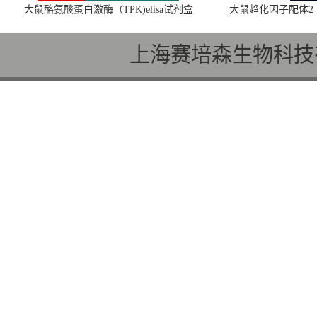
大鼠酪氨酸蛋白激酶（TPK)elisa试剂盒
大鼠趋化因子配体2（C
上海赛培森生物科技