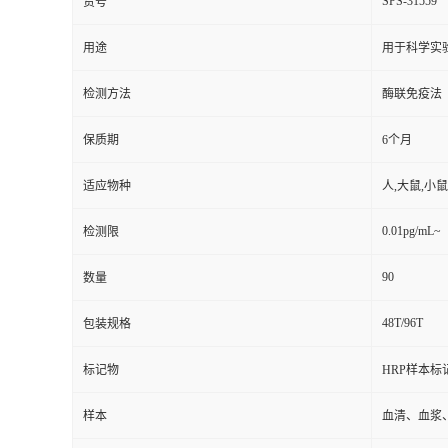
SPS-31559
货号
用途
用于科学实
检测方法
酶联免疫法
保质期
6个月
适应物种
人,大鼠,小鼠
0.01pg/mL~
检测限
90
数量
48T/96T
包装规格
标记物
HRP样本标
样本
血清、血浆