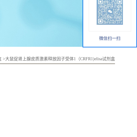
微信扫一扫
盒
>
大鼠促肾上腺皮质激素释放因子受体1（CRFR1)elisa试剂盒