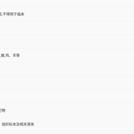
验,不得用于临床
,猴,鸡、羊等
记物
、组织标本及相关液体