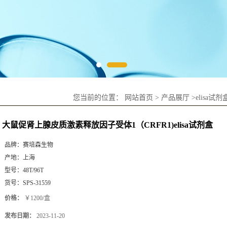
您当前的位置：
网站首页
>
产品展厅
>
elisa试剂
大鼠促肾上腺皮质激素释放因子受体1（CRFR1)elisa试剂盒
品牌：
赛培森生物
产地：
上海
型号：
48T/96T
货号：
SPS-31559
价格：
￥1200/盒
发布日期：
2023-11-20