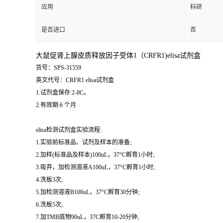
应用
科研
是否进口
否
大鼠促肾上腺皮质释放因子受体1（CRFR1)elisa试剂盒
货号：SPS-31559
英文代号：CRFR1 elisa试剂盒
1.试剂盒保存:2-8C。
2.有效期:6 个月
elisa检测试剂盒实验流程:
1.实验前标准品、试剂及样本的准备;
2.加样(标准品及样本)100uL，37°C孵育1小时;
3.吸弃，加检测溶液A100uL，37°C孵育1小时;
4.洗板3次;
5.加检测溶液B100uL，37°C孵育30分钟;
6.洗板5次;
7.加TMB底物90uL，37C孵育10-20分钟;