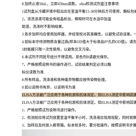
8.加终止液50uL，立即450nm读数。 elisa检测试剂盒注意事项:
1试剂盒从冷藏环境中取出应在室温平衡15-30分钟后方可使用，酶标
2，浓洗涤液可能会有结晶析出，稀释时可在水浴中加温
助溶，洗涤时不影响结果。
3.各步加样均应使用加样器，并经常校对其准确性，以避免试验误差。
4.如标本中待测物质含量过高(样本OD值大于标准品fl*孔的OD值)，请
5封板膜只限一次性使用，以避免交叉污染。
6.本试剂不同批号组分不得混用。显色剂B请避光保存。
7，严格按照说明书的操作进行，试验结果判定必须以酶
标仪读数为准.
8.所有样品，洗涤液和各种废弃物都应按传染物处理。
9.如以说明书有异，以说明书为准
ELISA方法被广泛应用于各种抗原和抗体测定。但ELISA测定中影响
ELISA方法被广泛应用于各种抗原和抗体测定。但ELISA测定中影响
1、严格按照试剂说明书进行操作。
2、检测前应将试剂放置室温平衡半小时，洗涤液应现用现配，同时观察
3、加样后及时放入孵育箱。标本较多时，要分批操作。按照说明书步