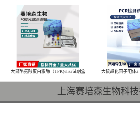
大鼠酪氨酸蛋白激酶（TPK)elisa试剂盒
大鼠趋化因子配体2（C
上海赛培森生物科技