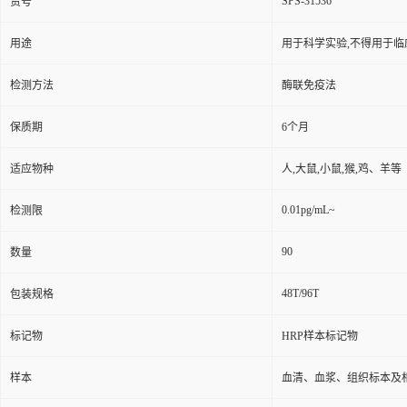
SPS-31536
货号
用途
用于科学实验,不得用于临
检测方法
酶联免疫法
保质期
6个月
适应物种
人,大鼠,小鼠,猴,鸡、羊等
0.01pg/mL~
检测限
90
数量
48T/96T
包装规格
标记物
HRP样本标记物
样本
血清、血浆、组织标本及