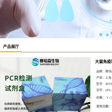
产品展厅
大鼠免疫球蛋
品牌：
赛培
产地：
上海
型号：
48T/
货号：
SPS-
价格：
￥12
发布日期：