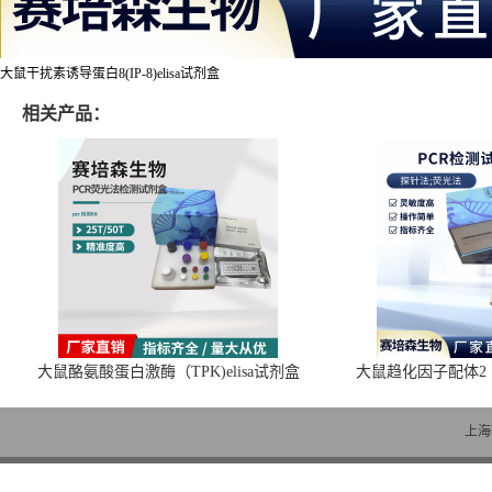
大鼠干扰素诱导蛋白8(IP-8)elisa试剂盒
相关产品：
大鼠酪氨酸蛋白激酶（TPK)elisa试剂盒
大鼠趋化因子配体2（C
上海