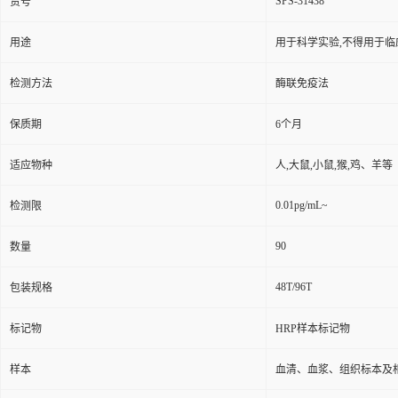
SPS-31438
货号
用途
用于科学实验,不得用于临
检测方法
酶联免疫法
保质期
6个月
适应物种
人,大鼠,小鼠,猴,鸡、羊等
0.01pg/mL~
检测限
90
数量
48T/96T
包装规格
标记物
HRP样本标记物
样本
血清、血浆、组织标本及