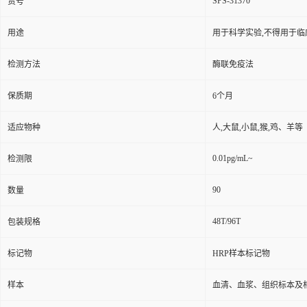
SPS-31370
货号
用途
用于科学实验,不得用于临
检测方法
酶联免疫法
保质期
6个月
适应物种
人,大鼠,小鼠,猴,鸡、羊等
0.01pg/mL~
检测限
90
数量
48T/96T
包装规格
标记物
HRP样本标记物
样本
血清、血浆、组织标本及