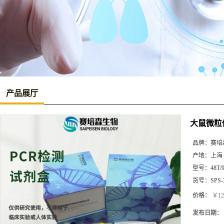
产品展厅
大鼠微粒体
品牌：
赛培
产地：
上海
型号：
48T/
货号：
SPS-
价格：
￥12
发布日期：