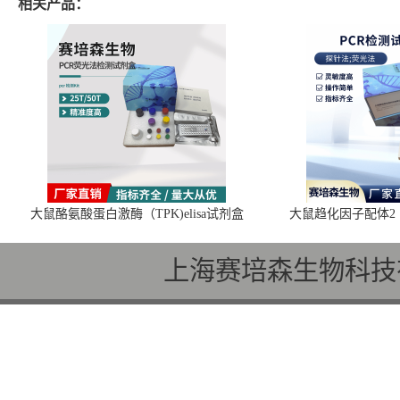
相关产品：
大鼠酪氨酸蛋白激酶（TPK)elisa试剂盒
大鼠趋化因子配体2（C
上海赛培森生物科技