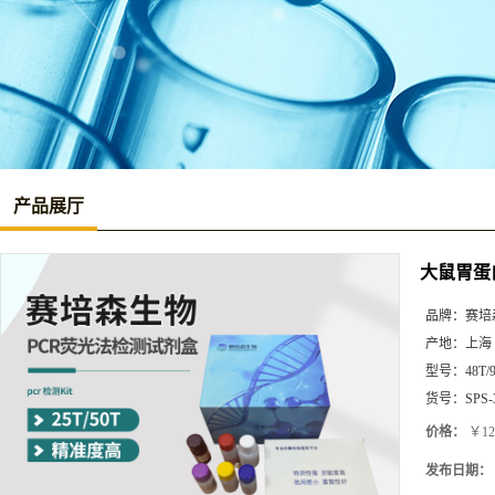
产品展厅
大鼠胃蛋白酶
品牌：
赛培
产地：
上海
型号：
48T/
货号：
SPS-
价格：
￥12
发布日期：