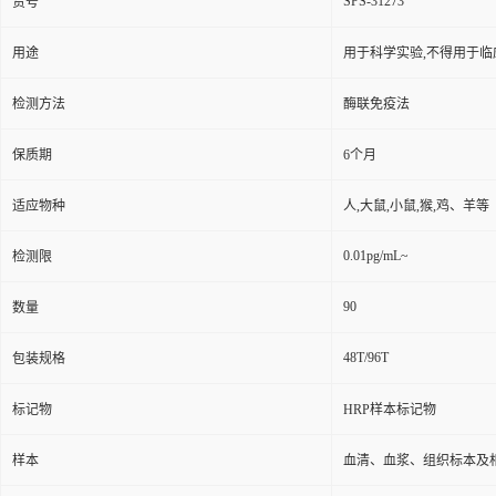
SPS-31273
货号
用途
用于科学实验,不得用于临
检测方法
酶联免疫法
保质期
6个月
适应物种
人,大鼠,小鼠,猴,鸡、羊等
0.01pg/mL~
检测限
90
数量
48T/96T
包装规格
标记物
HRP样本标记物
样本
血清、血浆、组织标本及