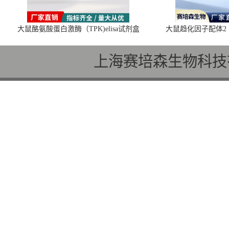
大鼠酪氨酸蛋白激酶（TPK)elisa试剂盒
大鼠趋化因子配体2（C
上海赛培森生物科技