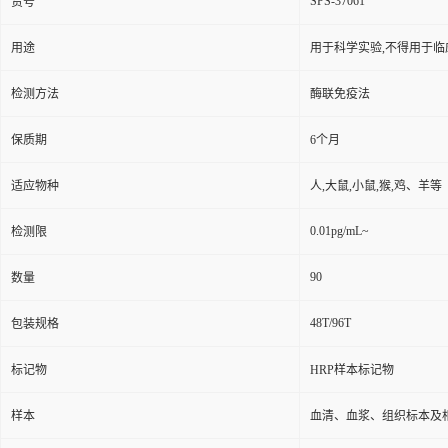
SPS-37061
货号
用途
用于科学实验,不得用于临
检测方法
酶联免疫法
保质期
6个月
适应物种
人,大鼠,小鼠,猴,鸡、羊等
0.01pg/mL~
检测限
90
数量
48T/96T
包装规格
标记物
HRP样本标记物
样本
血清、血浆、组织标本及