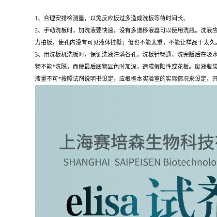
1、合理安排检测量，以免反应板过多造成洗板等待时间长。
2、手动洗板时，加洗液要快速，没有多道移液器可以使用洗瓶。洗液应新
力拍板，使孔内没有可见液体挂壁；但也不能太重，不能让样品干太久
3、用洗板机洗板时，保证洗液注满各孔，洗板针畅通，洗完版后在吸
物不能*洗脱，而使最后底物显色时加深，造成假阳性或花板。废液瓶
液量不可*按照试剂说明书设定，应根据本实验室的实际情况来设定，