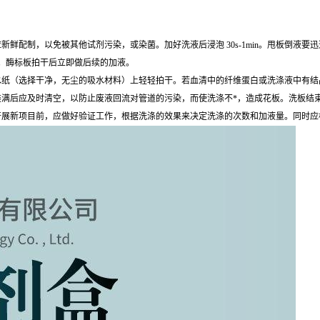
鲜配制，以免被其他试剂污染，或染菌。加好洗液后浸泡 30s-1min。甩板倒液
。酶标板拍干后立即做后续的加液。
水纸（选择干净，无尘的吸水材料）上轻轻拍干。若血清中的纤维蛋白或洗涤液中有结
装满后应及时清空，以防止废液回流对管道的污染，而使洗涤不*，造成花板。洗板结
开展新项目前，应做好验证工作，根据洗涤的效果来决定洗涤的次数和加液量。同时应