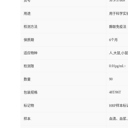
SPS-37869
货号
用途
用于科学实
检测方法
酶联免疫法
保质期
6个月
适应物种
人,大鼠,小鼠
0.01pg/mL~
检测限
90
数量
48T/96T
包装规格
标记物
HRP样本标
样本
血清、血浆