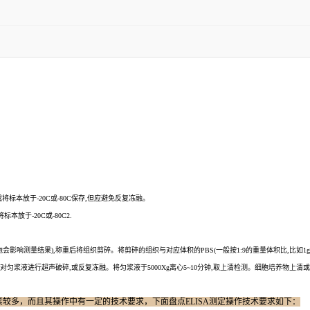
或将标本放于-20C或-80C保存,但应避免反复冻融。
标本放于-20C或-80C2.
解的红细胞会影响测量结果),称重后将组织剪碎。将剪碎的组织与对应体积的PBS(一般按1:9的重量体积比,比
进行超声破碎,或反复冻融。将匀浆液于5000Xg离心5~10分钟,取上清检测。细胞培养物上清或其它生物
因素较多，而且其操作中有一定的技术要求，下面盘点ELISA测定操作技术要求如下：