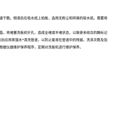
要迅速干脆。倒液后在吸水纸上拍板，选用无粉尘和碎屑的吸水纸。需要用
晶，将堵塞洗板机针孔，造成全堵或半堵状态，以致使未结合的酶标记
束后应用蒸馏水*清洗管道，以防止废液在管道中的残留。洗涤次数及加
根据仪器维护保养程序，定期对洗板机进行维护保养。