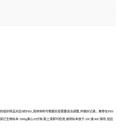
如1g的组织样品对应9的PBS,具体体积可根据实验需要适当调整,并做好记录。推荐在PBS
标本:1000g离心20分钟,取上清即可检测,或将标本放于-20C或-80C保存,但应