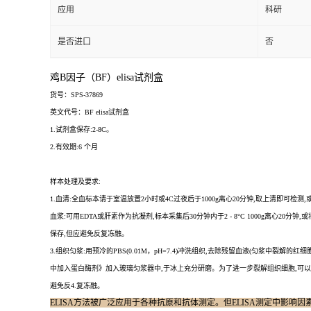
应用
科研
是否进口
否
鸡B因子（BF）elisa试剂盒
货号：SPS-37869
英文代号：BF elisa试剂盒
1.试剂盒保存:2-8C。
2.有效期:6 个月
样本处理及要求:
1.血清:全血标本请于室温放置2小时或4C过夜后于1000g离心20分钟,取上清即可检测,
血浆:可用EDTA或肝素作为抗凝剂,标本采集后30分钟内于2 - 8°C 1000g离心20分钟,或将
保存,但应避免反复冻融。
3.组织匀浆:用预冷的PBS(0.01M，pH=7.4)冲洗组织,去除残留血液(匀浆中裂
中加入蛋白酶剂》加入玻璃匀浆器中,于冰上充分研磨。为了进一步裂解组织细胞,可以对匀浆液
避免反4.复冻融。
ELISA方法被广泛应用于各种抗原和抗体测定。但ELISA测定中影响