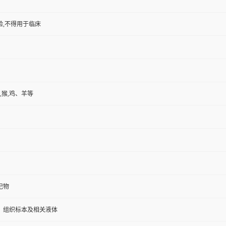
验,不得用于临床
,猴,鸡、羊等
记物
、组织标本及相关液体