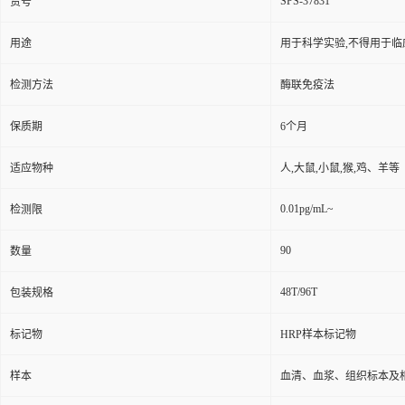
SPS-37831
货号
用途
用于科学实验,不得用于临
检测方法
酶联免疫法
保质期
6个月
适应物种
人,大鼠,小鼠,猴,鸡、羊等
0.01pg/mL~
检测限
90
数量
48T/96T
包装规格
标记物
HRP样本标记物
样本
血清、血浆、组织标本及