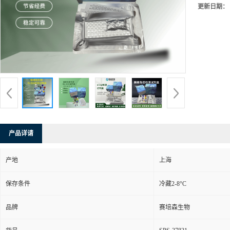
更新日期：
产品详请
产地
上海
保存条件
冷藏2-8°C
品牌
赛培森生物