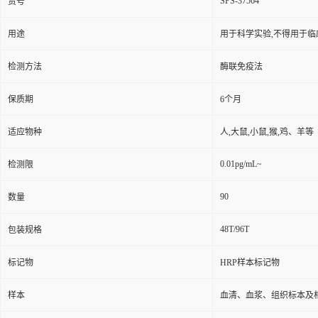
SPS-37564
货号
用途
用于科学实验,不得用于临
检测方法
酶联免疫法
保质期
6个月
适应物种
人,大鼠,小鼠,猴,鸡、羊等
0.01pg/mL~
检测限
90
数量
48T/96T
包装规格
标记物
HRP样本标记物
样本
血清、血浆、组织标本及