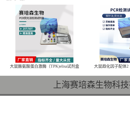
大鼠酪氨酸蛋白激酶（TPK)elisa试剂盒
大鼠趋化因子配体2（C
上海赛培森生物科技