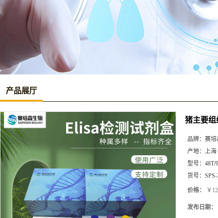
产品展厅
猪主要组织
品牌：
赛培
产地：
上海
型号：
48T/
货号：
SPS-
价格：
￥12
发布日期：