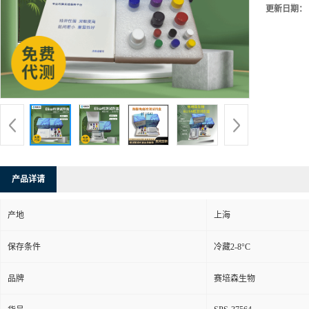
更新日期：
产品详请
产地
上海
保存条件
冷藏2-8°C
品牌
赛培森生物