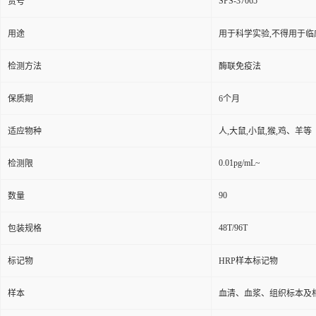
SPS-37065
货号
用途
用于科学实验,不得用于临
检测方法
酶联免疫法
保质期
6个月
适应物种
人,大鼠,小鼠,猴,鸡、羊等
0.01pg/mL~
检测限
90
数量
48T/96T
包装规格
标记物
HRP样本标记物
样本
血清、血浆、组织标本及