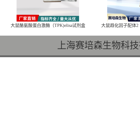
大鼠酪氨酸蛋白激酶（TPK)elisa试剂盒
大鼠趋化因子配体2（C
上海赛培森生物科技