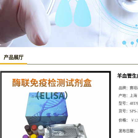
产品展厅
羊血管生成
品牌：
赛培
产地：
上海
型号：
48T/
货号：
SPS-
价格：
￥12
发布日期：