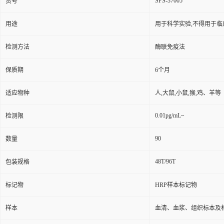
SPS-37005
货号
用途
用于科学实验,不得用于临
检测方法
酶联免疫法
保质期
6个月
适应物种
人,大鼠,小鼠,猴,鸡、羊等
0.01pg/mL~
检测限
90
数量
48T/96T
包装规格
标记物
HRP样本标记物
样本
血清、血浆、组织标本及