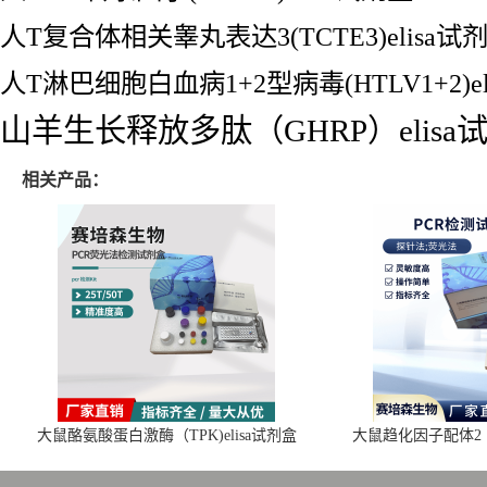
人T复合体相关睾丸表达3(TCTE3)elisa试
人T淋巴细胞白血病1+2型病毒(HTLV1+2)el
山羊生长释放多肽（GHRP）elisa
相关产品：
大鼠酪氨酸蛋白激酶（TPK)elisa试剂盒
大鼠趋化因子配体2（C