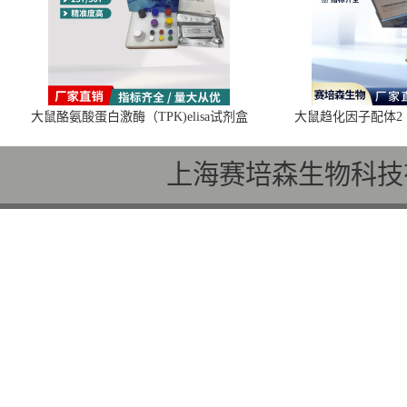
大鼠酪氨酸蛋白激酶（TPK)elisa试剂盒
大鼠趋化因子配体2（C
上海赛培森生物科技