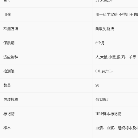
SPS-36234
货号
用途
用于科学实验,不得用于临
检测方法
酶联免疫法
保质期
6个月
适应物种
人,大鼠,小鼠,猴,鸡、羊等
0.01pg/mL~
检测限
90
数量
48T/96T
包装规格
标记物
HRP样本标记物
样本
血清、血浆、组织标本及