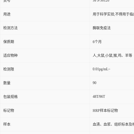
SPS-36126
货号
用途
用于科学实验,不得用于临
检测方法
酶联免疫法
保质期
6个月
适应物种
人,大鼠,小鼠,猴,鸡、羊等
0.01pg/mL~
检测限
90
数量
48T/96T
包装规格
标记物
HRP样本标记物
样本
血清、血浆、组织标本及