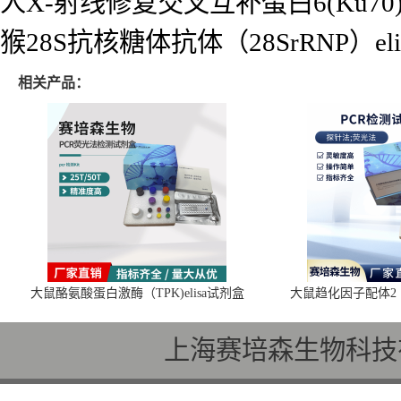
人X-射线修复交叉互补蛋白6(Ku70)e
猴28S抗核糖体抗体（28SrRNP）el
相关产品：
大鼠酪氨酸蛋白激酶（TPK)elisa试剂盒
大鼠趋化因子配体2（C
上海赛培森生物科技