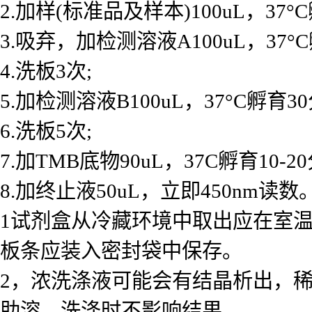
2.加样(标准品及样本)100uL，37°
3.吸弃，加检测溶液A100uL，37°
4.洗板3次;
5.加检测溶液B100uL，37°C孵育30
6.洗板5次;
7.加TMB底物90uL，37C孵育10-2
8.加终止液50uL，立即450nm读数。
1试剂盒从冷藏环境中取出应在室温
板条应装入密封袋中保存。
2，浓洗涤液可能会有结晶析出，
助溶，洗涤时不影响结果。