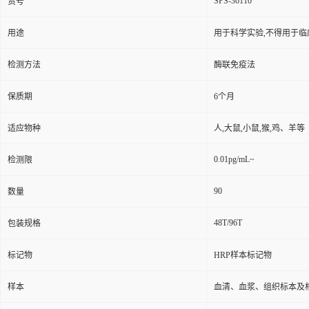
SPS-36110
货号
用途
用于科学实验,不得用于临
检测方法
酶联免疫法
保质期
6个月
适应物种
人,大鼠,小鼠,猴,鸡、羊等
0.01pg/mL~
检测限
90
数量
48T/96T
包装规格
标记物
HRP样本标记物
样本
血清、血浆、组织标本及