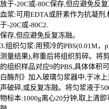
放于-20C或-80C保存,但应避免反
血浆:可用EDTA或肝素作为抗凝剂,标本
于-20C或-80C2.
保存,但应避免反复冻融。
3.组织匀浆:用预冷的PBS(0.01
测量结果),称重后将组织剪碎。将剪
的组织样品对应9的PBS,具体体积
白酶剂》加入玻璃匀浆器中,于冰上
声破碎,或反复冻融。将匀浆液于50
物标本:1000g离心20分钟,取上清
融。