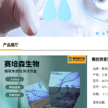
产品展厅
猴抗突变
品牌：
赛培
产地：
上海
型号：
48T/
货号：
SPS-
价格：
￥12
发布日期：