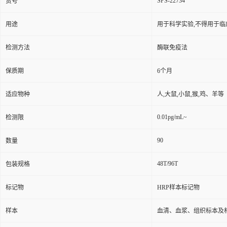
SPS-22734
货号
用途
用于科学实验,不得用于临
检测方法
酶联免疫法
保质期
6个月
适应物种
人,大鼠,小鼠,猴,鸡、羊等
0.01pg/mL~
检测限
90
数量
48T/96T
包装规格
标记物
HRP样本标记物
样本
血清、血浆、组织标本及