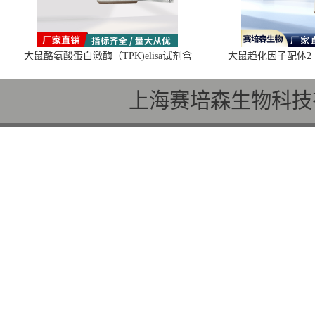
大鼠酪氨酸蛋白激酶（TPK)elisa试剂盒
大鼠趋化因子配体2（C
上海赛培森生物科技