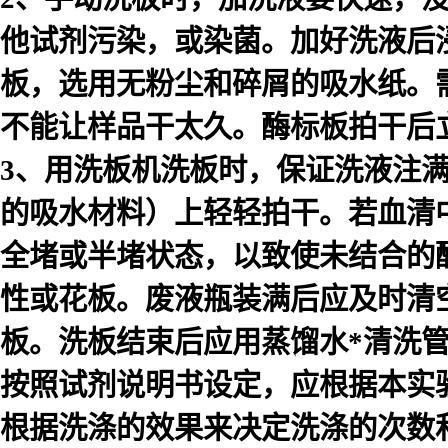
他试剂污染，或染菌。加好洗液后浸泡
板，选用无粉尘和碎屑的吸水纸。
不能让样品干太久。酶标板拍干后
3、用洗板机洗板时，保证洗液注
的吸水材料）上轻轻拍干。若血清
全堵或半堵状态，以致使未结合的
性或花板。废液瓶装满后应及时清
板。洗板结束后应用蒸馏水*清洗
按照试剂说明书设定，应根据本实
根据洗涤的效果来决定洗涤的次数