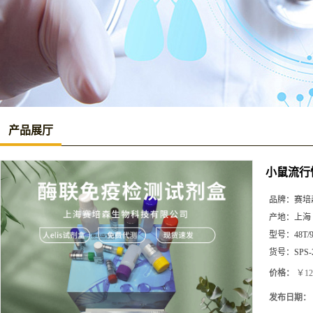
产品展厅
小鼠流行性
品牌：
赛培
产地：
上海
型号：
48T/
货号：
SPS-
价格：
￥12
发布日期：