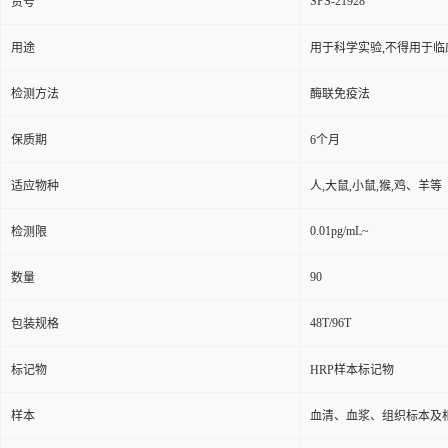
SPS-21928
货号
用途
用于科学实验,不得用于临
检测方法
酶联免疫法
保质期
6个月
适应物种
人,大鼠,小鼠,猴,鸡、羊等
0.01pg/mL~
检测限
90
数量
48T/96T
包装规格
标记物
HRP样本标记物
样本
血清、血浆、组织标本及