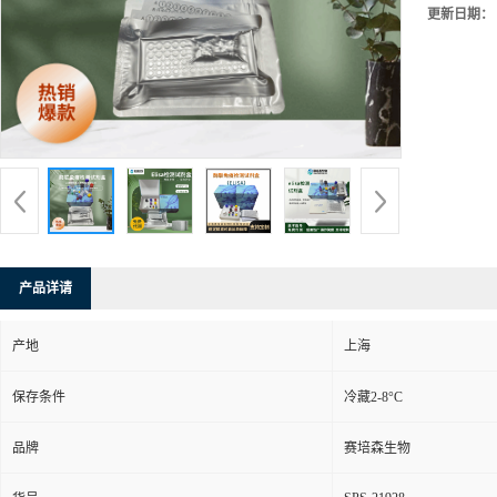
更新日期：
产品详请
产地
上海
保存条件
冷藏2-8°C
品牌
赛培森生物