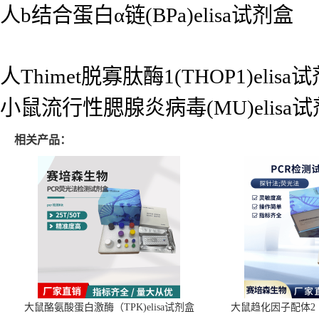
人b结合蛋白α链(BPa)elisa试剂盒
人Thimet脱寡肽酶1(THOP1)elisa
小鼠流行性腮腺炎病毒(MU)elisa
相关产品：
大鼠酪氨酸蛋白激酶（TPK)elisa试剂盒
大鼠趋化因子配体2（C