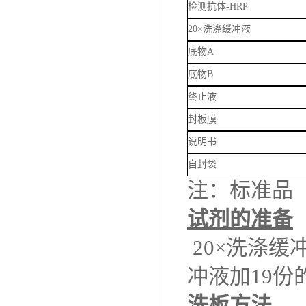
检测抗体
-HRP
20×洗涤缓冲液
底物
A
底物
B
终止液
封板膜
说明书
自封袋
注：标准品
试剂的准备
20×洗涤缓
冲液加19份
洗板方法