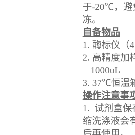
于-20℃
冻。
自备物品
1.
酶标仪（
2.
高精度加
1000uL
3. 37℃恒温
操作注意事
1.
试剂盒保
缩洗涤液会
后再使用。